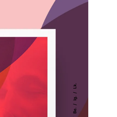
Lk.
Ig.
Be.