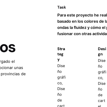
Task
Para este proyecto he reali
basado en los colores de la
ondas la fluidez y cómo el
fusionar con otras activid
nos
Stra
Desi
teg
gn
y
Dise
gado el
Dise
ño
ocionar unas
ño
gráfi
s provincias de
gráfi
co,
co,
Dise
Dise
ño
ño
de
de
cart
cart
el