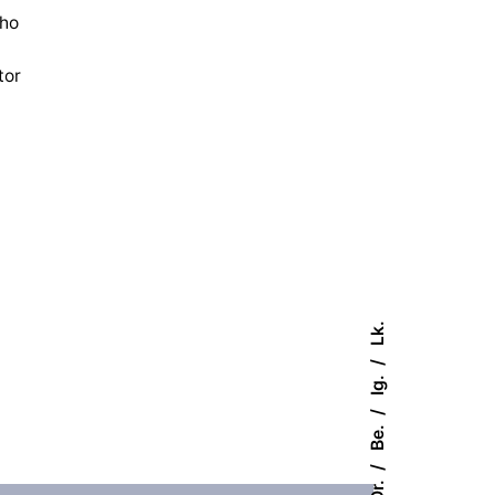
ho
tor
Lk.
Ig.
Be.
Dr.