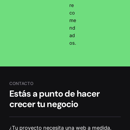
re
co
me
nd
ad
os.
CONTACTO
Estás a punto de hacer
crecer tu negocio
¿Tu proyecto necesita una web a medida,