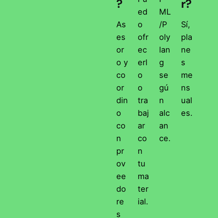
?
r?
ed
ML
As
o
/P
Sí,
es
ofr
oly
pla
or
ec
lan
ne
o y
erl
g
s
co
o
se
me
or
o
gú
ns
din
tra
n
ual
o
baj
alc
es.
co
ar
an
n
co
ce.
pr
n
ov
tu
ee
ma
do
ter
re
ial.
s